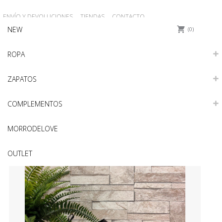
ENVÍO Y DEVOLUCIONES
TIENDAS
CONTACTO
NEW
REGISTRO
Iniciar sesión
0
ROPA
ZAPATOS
COMPLEMENTOS
MORRODELOVE
OUTLET