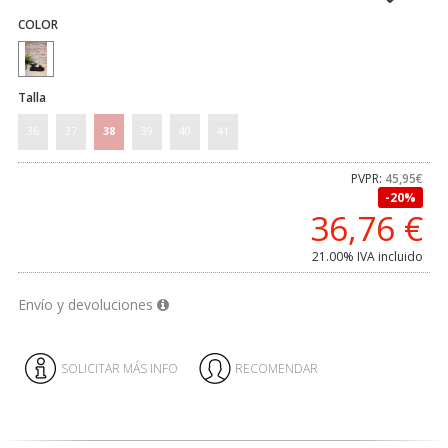
COLOR
Talla
36
37
38
39
40
41
PVPR:
45,95€
20%
36,76
€
21.00%
IVA incluido
Envío y devoluciones
SOLICITAR MÁS INFO
RECOMENDAR