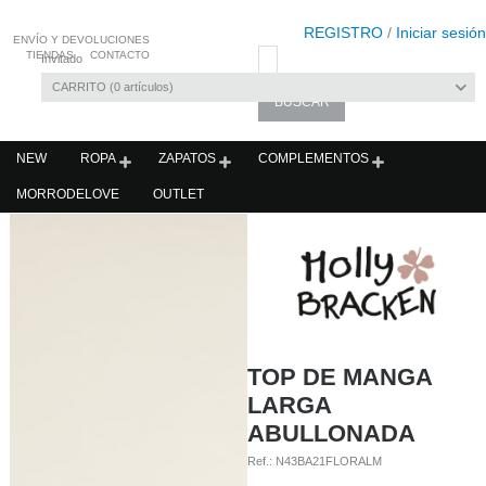
REGISTRO
/
Iniciar sesión
ENVÍO Y DEVOLUCIONES
TIENDAS
CONTACTO
Invitado
CARRITO
0
artículos
NEW
ROPA
ZAPATOS
COMPLEMENTOS
MORRODELOVE
OUTLET
TOP DE MANGA
LARGA
ABULLONADA
Ref.:
N43BA21FLORALM