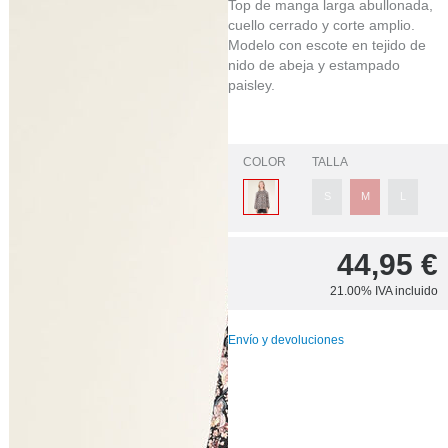
Top de manga larga abullonada,
cuello cerrado y corte amplio.
Modelo con escote en tejido de
nido de abeja y estampado
paisley.
COLOR
TALLA
S
M
L
44,95
€
21.00%
IVA incluido
Envío y devoluciones