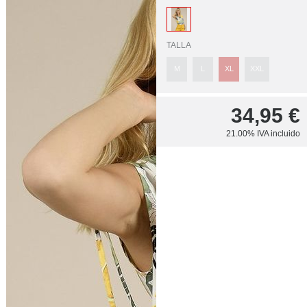
TALLA
M
L
XL
XXL
34,95
€
21.00%
IVA incluido