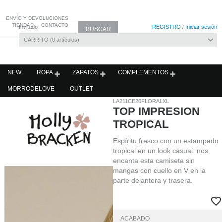
ENVÍO Y DEVOLUCIONES
TIENDAS
CONTACTO
Invitado
REGISTRO
/
Iniciar sesión
CARRITO
0
artículos
NEW
ROPA
ZAPATOS
COMPLEMENTOS
MORRODELOVE
OUTLET
LA211CE20FLORALXL
TOP IMPRESION
TROPICAL
Espíritu fresco con un estampado
tropical en un look casual. nos
encanta esta camiseta sin
mangas con cuello en V en la
parte delantera y trasera.
ACABADO