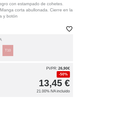
negro con estampado de cohetes.
Manga corta abullonada. Cierre en la
a y botón
A
T10
PVPR:
26,90€
50%
13,45
€
21.00%
IVA incluido