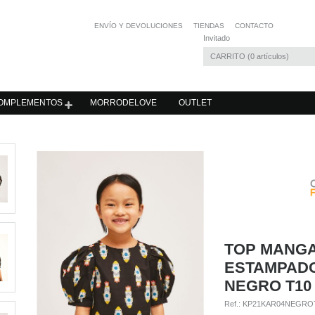
ENVÍO Y DEVOLUCIONES
TIENDAS
CONTACTO
Invitado
CARRITO
0
artículos
OMPLEMENTOS
MORRODELOVE
OUTLET
TOP MANG
ESTAMPAD
NEGRO T10
Ref.:
KP21KAR04NEGRO