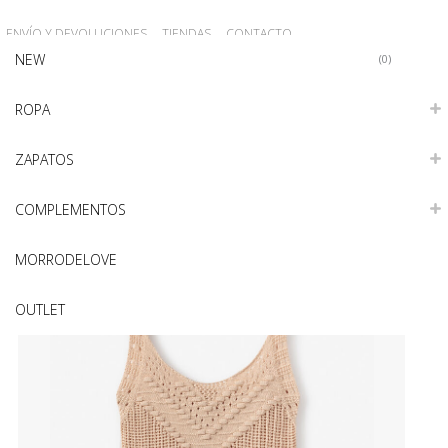
ENVÍO Y DEVOLUCIONES
TIENDAS
CONTACTO
NEW
REGISTRO
Iniciar sesión
0
ROPA
ZAPATOS
COMPLEMENTOS
MORRODELOVE
OUTLET