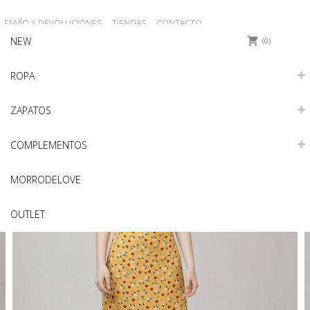
ENVÍO Y DEVOLUCIONES
TIENDAS
CONTACTO
NEW
REGISTRO
Iniciar sesión
0
ROPA
ZAPATOS
COMPLEMENTOS
MORRODELOVE
OUTLET