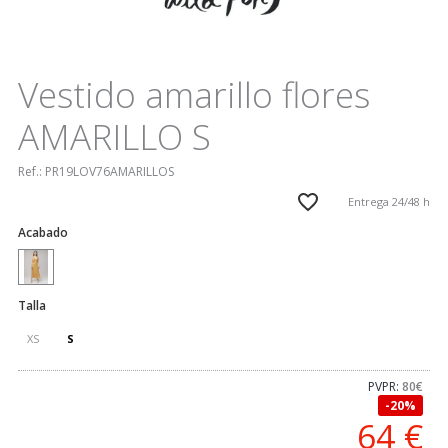
Vestido amarillo flores
AMARILLO S
Ref.:
PR19LOV76AMARILLOS
Entrega 24/48 h
Acabado
Talla
XS
S
PVPR:
80€
20%
64
€