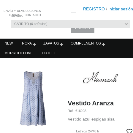
REGISTRO
/
Iniciar sesión
ENVÍO Y DEVOLUCIONES
TIENDAS
CONTACTO
Invitado
CARRITO
0
artículos
NEW
ROPA
ZAPATOS
COMPLEMENTOS
MORRODELOVE
OUTLET
Vestido Aranza
Ref.:
61629S
Vestido azul espigas sisa
Entrega 24/48 h