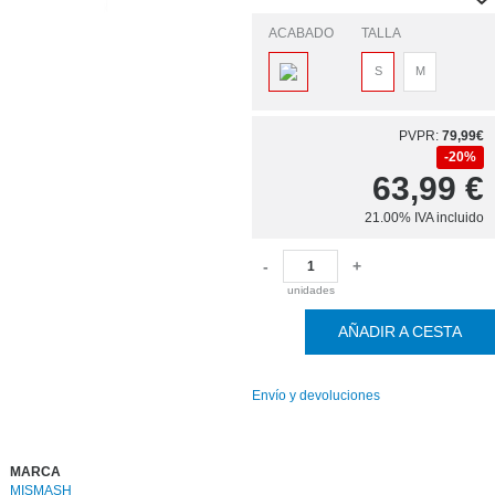
ACABADO
TALLA
S
M
PVPR:
79,99€
20%
63,99
€
21.00%
IVA incluido
-
+
unidades
AÑADIR A CESTA
Envío y devoluciones
MARCA
MISMASH