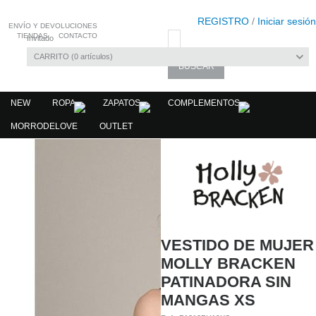
REGISTRO
/
Iniciar sesión
ENVÍO Y DEVOLUCIONES
TIENDAS
CONTACTO
Invitado
CARRITO
0
artículos
NEW
ROPA
ZAPATOS
COMPLEMENTOS
MORRODELOVE
OUTLET
VESTIDO DE MUJER
MOLLY BRACKEN
PATINADORA SIN
MANGAS XS