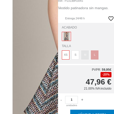
Ref.:
P1313BH19XS
Vestido patinadora sin mangas.
Entrega 24/48 h
ACABADO
TALLA
XS
S
M
L
PVPR:
59,95€
20%
47,96
€
21.00%
IVA incluido
-
+
unidades