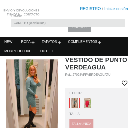
REGISTRO
/
Iniciar sesión
ENVÍO Y DEVOLUCIONES
TIENDAS
CONTACTO
Invitado
CARRITO
0
artículos
NEW
ROPA
ZAPATOS
COMPLEMENTOS
MORRODELOVE
OUTLET
VESTIDO DE PUNTO
VERDEAGUA
Ref.:
27028VPPVERDEAGUATU
COLOR
TALLA
TALLA UNICA