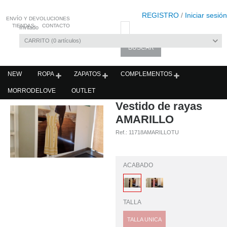
REGISTRO
/
Iniciar sesión
ENVÍO Y DEVOLUCIONES
TIENDAS
CONTACTO
Invitado
CARRITO
0
artículos
NEW
ROPA
ZAPATOS
COMPLEMENTOS
MORRODELOVE
OUTLET
Vestido de rayas
AMARILLO
Ref.:
11718AMARILLOTU
ACABADO
TALLA
TALLA UNICA