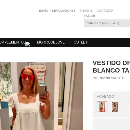
ENVÍO Y DEVOLUCIONES
TIENDAS
CONTACTO
Invitado
CARRITO
0
artículos
OMPLEMENTOS
MORRODELOVE
OUTLET
VESTIDO D
BLANCO TA
Ref.:
9868BLANCOTU
ACABADO