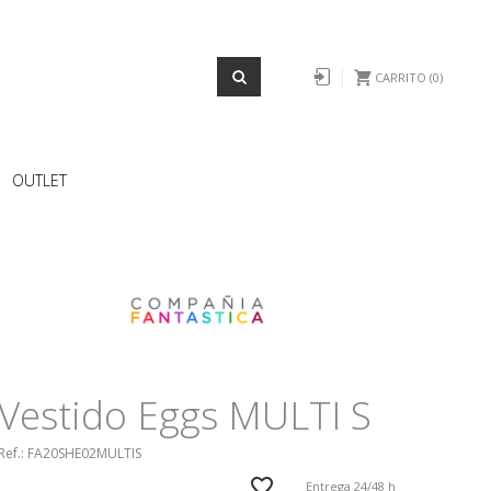
REGISTRO
Iniciar sesión
CARRITO
0
OUTLET
Vestido Eggs MULTI S
Ref.:
FA20SHE02MULTIS
Entrega 24/48 h