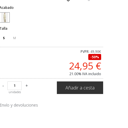
Acabado
Talla
S
M
PVPR:
49,90€
50%
24,95
€
21.00%
IVA incluido
-
+
Añadir a cesta
unidades
Envío y devoluciones