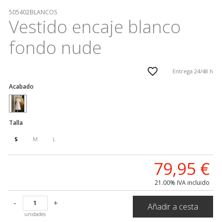
505402BLANCOS
Vestido encaje blanco
fondo nude
Entrega 24/48 h
Acabado
Talla
S
M
L
79,95
€
21.00%
IVA incluido
-
+
Añadir a cesta
unidades