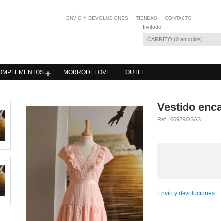
ENVÍO Y DEVOLUCIONES
TIENDAS
CONTACTO
Invitado
CARRITO
0
artículos
OMPLEMENTOS
MORRODELOVE
OUTLET
Vestido enc
Ref.:
0692ROSAS
Envío y devoluciones