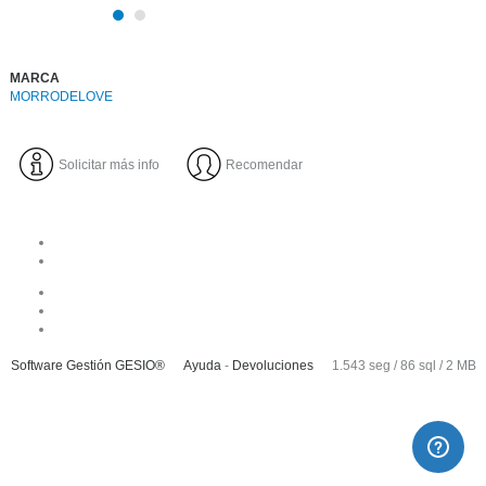
MARCA
MORRODELOVE
Solicitar más info
Recomendar
Software Gestión
GESIO®
Ayuda
-
Devoluciones
1.543 seg /
86 sql
/ 2 MB