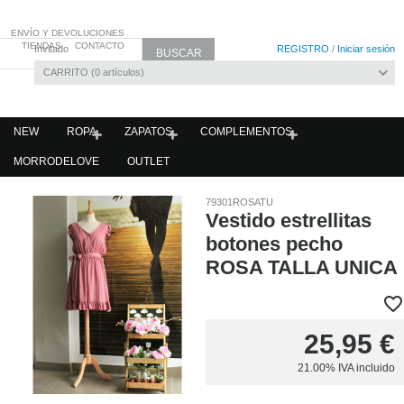
ENVÍO Y DEVOLUCIONES
TIENDAS
CONTACTO
Invitado
REGISTRO
/
Iniciar sesión
CARRITO
0
artículos
NEW
ROPA
ZAPATOS
COMPLEMENTOS
MORRODELOVE
OUTLET
79301ROSATU
Vestido estrellitas
botones pecho
ROSA TALLA UNICA
25,95
€
21.00%
IVA incluido