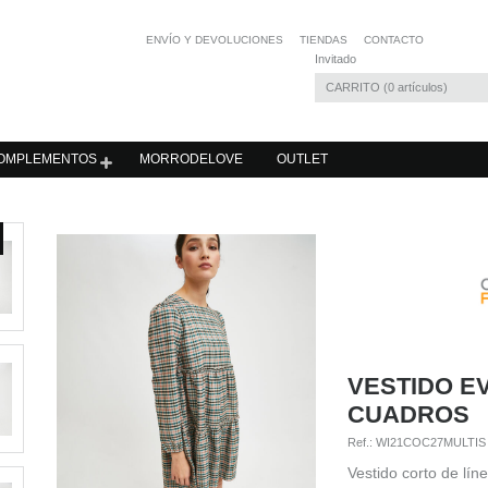
ENVÍO Y DEVOLUCIONES
TIENDAS
CONTACTO
Invitado
CARRITO
0
artículos
OMPLEMENTOS
MORRODELOVE
OUTLET
VESTIDO E
CUADROS
Ref.:
WI21COC27MULTIS
Vestido corto de lí