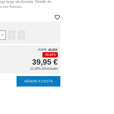
ga larga abullonada. Detalle de
s con frunces.
S
M
L
PVPR:
49,95€
20,02%
39,95
€
21.00%
IVA incluido
AÑADIR A CESTA