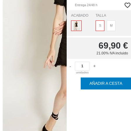
Entrega 24/48 h
ACABADO
TALLA
S
M
69,90
€
21.00%
IVA incluido
-
+
unidades
AÑADIR A CESTA