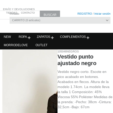
ENVÍO Y DEVOLUCIONES
TIENDAS
CONTACTO
Invitado
REGISTRO
/
Iniciar sesión
CARRITO
0
artículos
NEW
ROPA
ZAPATOS
COMPLEMENTOS
MORRODELOVE
OUTLET
105048NEGROS
Vestido punto
ajustado negro
Vestido negro corto. Escote en
pico acabado en botones.
Acabados en flecos. Altura de la
modelo 1.74cm. La modelo lleva
la talla 1 Composición: 45%
Viscosa 55% Poliéster Medidas de
la prenda: -Pecho: 38cm -Cintura:
32,5cm -Bajo: 67cm