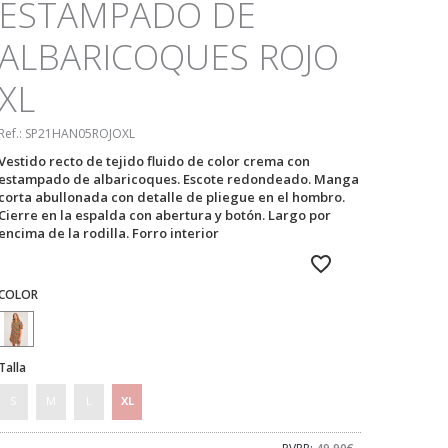
ESTAMPADO DE
ALBARICOQUES ROJO
XL
Ref.:
SP21HAN05ROJOXL
Vestido recto de tejido fluido de color crema con
estampado de albaricoques. Escote redondeado. Manga
corta abullonada con detalle de pliegue en el hombro.
Cierre en la espalda con abertura y botón. Largo por
encima de la rodilla. Forro interior
COLOR
Talla
S
M
L
XL