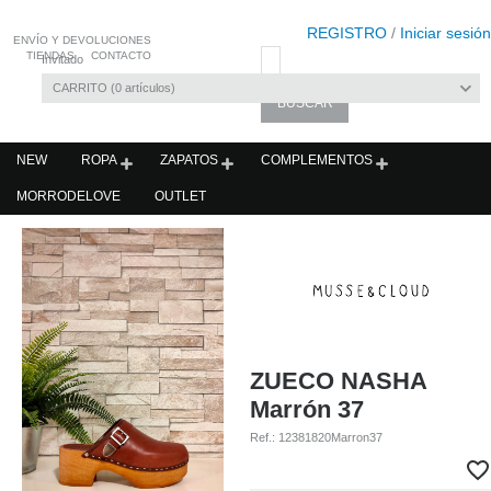
REGISTRO
/
Iniciar sesión
ENVÍO Y DEVOLUCIONES
TIENDAS
CONTACTO
Invitado
CARRITO
0
artículos
NEW
ROPA
ZAPATOS
COMPLEMENTOS
MORRODELOVE
OUTLET
ZUECO NASHA
Marrón 37
Ref.:
12381820Marron37