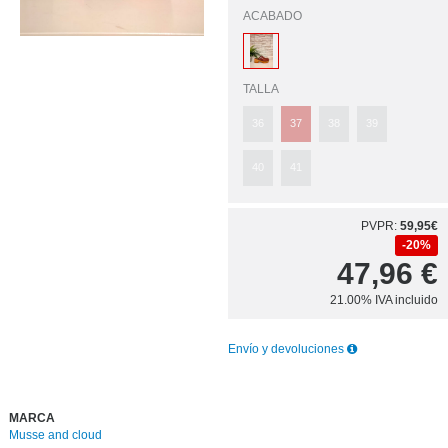
ACABADO
TALLA
36
37
38
39
40
41
PVPR:
59,95€
20%
47,96
€
21.00%
IVA incluido
Envío y devoluciones
MARCA
Musse and cloud