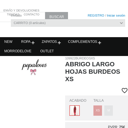
ENVÍO Y DEVOLUCIONES
TIENDAS
CONTACTO
Invitado
REGISTRO
/
Iniciar sesión
CARRITO
0
artículos
NEW
ROPA
ZAPATOS
COMPLEMENTOS
MORRODELOVE
OUTLET
109922BURDEOSXS
ABRIGO LARGO
HOJAS BURDEOS
XS
ACABADO
TALLA
XS
M
PVPR:
75€