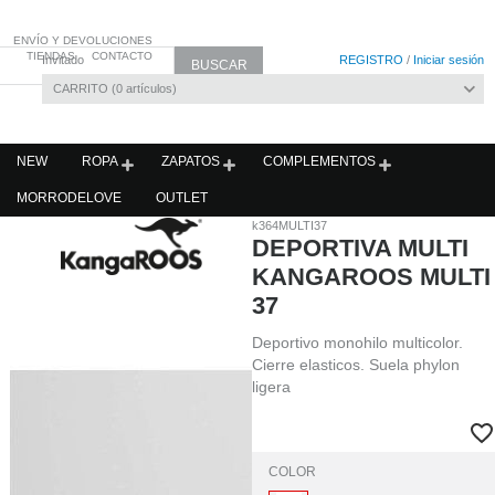
ENVÍO Y DEVOLUCIONES
TIENDAS
CONTACTO
Invitado
REGISTRO
/
Iniciar sesión
CARRITO
0
artículos
NEW
ROPA
ZAPATOS
COMPLEMENTOS
MORRODELOVE
OUTLET
k364MULTI37
DEPORTIVA MULTI
KANGAROOS MULTI
37
Deportivo monohilo multicolor.
Cierre elasticos. Suela phylon
ligera
COLOR