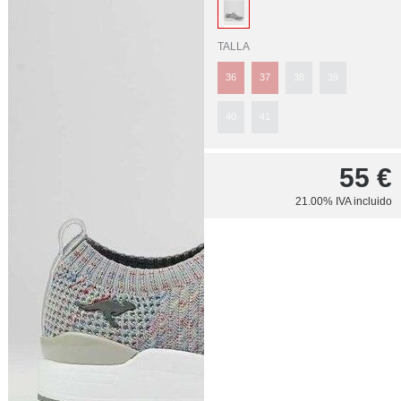
TALLA
36
37
38
39
40
41
55
€
21.00%
IVA incluido